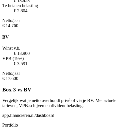
€ 18.458
Te betalen belasting
€ 2.804
Netto/jaar
€ 14.760
BV
Winst v.b.
€ 18.900
VPB (19%)
€ 3.591
Netto/jaar
€ 17.600
Box 3 vs BV
Vergelijk wat je netto overhoudt privé of via je BV. Met actuele
tarieven, VPB-schijven en dividendbelasting.
app.financieren.nl/dashboard
Portfolio