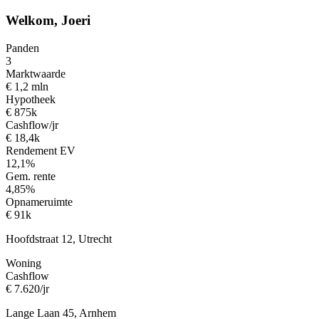
Welkom, Joeri
Panden
3
Marktwaarde
€ 1,2 mln
Hypotheek
€ 875k
Cashflow/jr
€ 18,4k
Rendement EV
12,1%
Gem. rente
4,85%
Opnameruimte
€ 91k
Hoofdstraat 12, Utrecht
Woning
Cashflow
€ 7.620/jr
Lange Laan 45, Arnhem