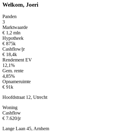
Welkom, Joeri
Panden
3
Marktwaarde
€ 1,2 mln
Hypotheek
€ 875k
Cashflow/jr
€ 18,4k
Rendement EV
12,1%
Gem. rente
4,85%
Opnameruimte
€ 91k
Hoofdstraat 12, Utrecht
Woning
Cashflow
€ 7.620/jr
Lange Laan 45, Arnhem